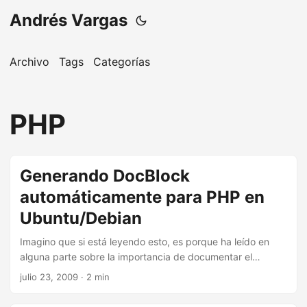
Andrés Vargas
Archivo
Tags
Categorías
PHP
Generando DocBlock
automáticamente para PHP en
Ubuntu/Debian
Imagino que si está leyendo esto, es porque ha leído en
alguna parte sobre la importancia de documentar el
código, lo mas probable es que (tal como lo hago yo)
julio 23, 2009
· 2 min
comprenda que realmente es importante y que además (de
nuevo como yo), no lo haga :P por diversas razones, ya sea