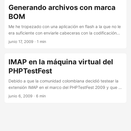
porque no es para nada divertido tener que documentar
Generando archivos con marca
aparte de tener que respetar la sintaxis de DocBlock. Así
BOM
que si ud es como yo, PHP_DocBlockGenerator llega al
rescate, es un generador automático de DocBlock y se
Me he tropezado con una aplicación en flash a la que no le
encuentra disponible en PEAR ...
era suficiente con enviarle cabeceras con la codificación
de los datos xml, leyendo un poco la documentación del
junio 17, 2009
· 1 min
producto me encontré con que los datos debian tener una
marca BOM para indicar que estaban codificados en utf-8,
y así ser interpretados correctamente. ...
IMAP en la máquina virtual del
PHPTestFest
Debido a que la comunidad colombiana decidió testear la
extensión IMAP en el marco del PHPTestFest 2009 y que el
soporte IMAP no está por defecto instalado en la máquina
junio 6, 2009
· 6 min
virtual que se puso a disposición para el evento, he
recopilado unas instrucciones para instalar el soporte IMAP
en la máquina virtual. Estas instrucciones están en proceso
de prueba y en mi máquina virtual corre el 98% de los tests
de core con esta configuración, es probable que el soporte