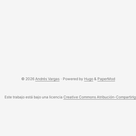
IMAP sea incluido en la próxima versión de la máquina
virtual, de todas formas acá están los pasos que seguí para
lograrlo y espero que les sirva para configurar sus
máquinas virtuales. ...
© 2026
Andrés Vargas
·
Powered by
Hugo
&
PaperMod
Este trabajo está bajo una licencia
Creative Commons Atribución-CompartirIgu