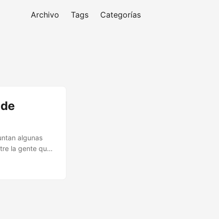
Archivo
Tags
Categorías
 de
guntan algunas
tre la gente que
talan,
isma: ¿Qué
sta es sí, sí
nes personales
nsaje para un