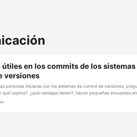
icación
útiles en los commits de los sistemas
e versiones
ias personas iniciarse con los sistemas de control de versiones, pre
 qué usarlos?, ¿qué ventajas tienen?, hacen pequeñas encuestas en
ál sistema prefieren y por qué, hasta que se deciden por uno, lo ins
in
y llega el momento del primer commit y la pregunta siempre es la m
nsaje del commit?,¿importa?,¿puedo escribir cualquier cosa? La respue
o que sea, pero sí importa lo que escribe, he recogido algunas opinio
 experiencia sobre las mejores prácticas a la hora de escribir un me