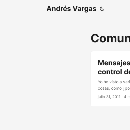
Andrés Vargas
Comun
Mensajes 
control d
Yo he visto a var
cosas, como ¿por
conocen sobre cu
julio 31, 2011
· 4 m
cacharrean, etc 
escribo en el me
puede escribir l
nacidas desde la
commit. ...