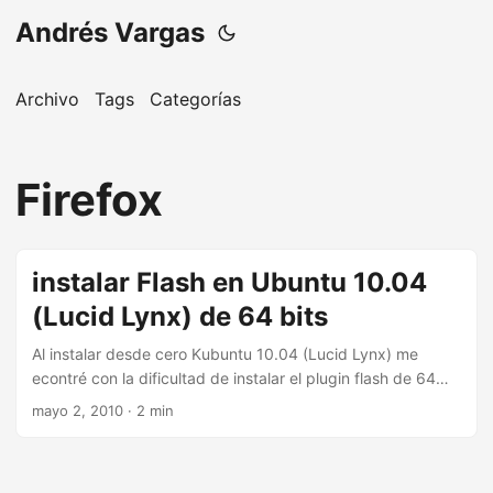
Andrés Vargas
Archivo
Tags
Categorías
Firefox
instalar Flash en Ubuntu 10.04
(Lucid Lynx) de 64 bits
Al instalar desde cero Kubuntu 10.04 (Lucid Lynx) me
econtré con la dificultad de instalar el plugin flash de 64
bits de abode, yo prefiero usar el plugin de 64 bits aun
mayo 2, 2010
· 2 min
cuando está en estado inestable sobre el plugin de 32 bits
(el que se obtiene al instalar el paquete desde los
repositorios) porque tiene un rendimiento mejor,