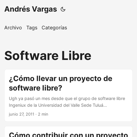
Andrés Vargas
Archivo
Tags
Categorías
Software Libre
¿Cómo llevar un proyecto de
software libre?
Ugh ya pasó un mes desde que el grupo de software libre
Ingeniux de la Universidad del Valle Sede Tuluá
amablemente me invitó a participar de la semana de la
junio 27, 2011
· 2 min
expresión universitaria Fuí en representación de Ubuntu
Colombia y quería llevar algún tema poco explorado en las
charlas que uno frecuentemente ve, así que hablé de cómo
Cómo contribuir con un proyecto