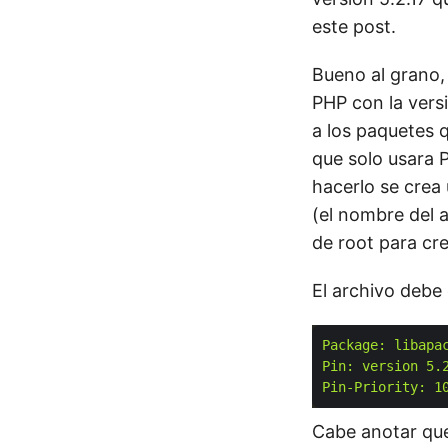
este post.
Bueno al grano, 
PHP con la versi
a los paquetes 
que solo usara 
hacerlo se crea
(el nombre del a
de root para cre
El archivo debe
Package: libapa
Pin: version 5.
Pin-Priority: 1
Cabe anotar que