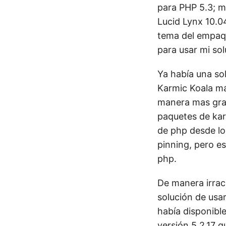
para PHP 5.3; 
Lucid Lynx 10.0
tema del empaqu
para usar mi sol
Ya había una so
Karmic Koala má
manera mas granu
paquetes de karm
de php desde los
pinning, pero es
php.
De manera irrac
solución de usar
había disponible
versión 5.2.17 