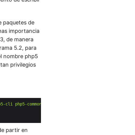
le paquetes de
 mas importancia
.3, de manera
 rama 5.2, para
 el nombre php5
tan privilegios
p5-cli php5-common php5-curl php5-dbg php5-dev5 php5-gd 
e partir en