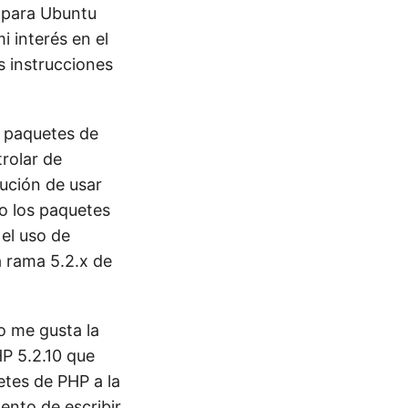
 para Ubuntu
 interés en el
s instrucciones
s paquetes de
rolar de
lución de usar
lo los paquetes
 el uso de
a rama 5.2.x de
o me gusta la
HP 5.2.10 que
etes de PHP a la
ento de escribir