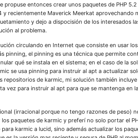
me propuse entonces crear unos paquetes de PHP 5.2
4 y recientemente Maverick Meerkat aprovechando mi
etamiento y dejo a dispocisión de los interesados la
ución al problema.
lución circulando en Internet que consiste en usar lo
s pinning, el pinning es una técnica que permite cont
lar qué se instala en el sistema; en el caso de la so
ic se usa pinning para instruir al apt a actualizar so
 repositorios de karmic, mi solución también incluye
ta vez para instruir al apt para que se mantenga en l
ional (irracional porque no tengo razones de peso) n
 los paquetes de karmic y preferí no solo portar el P
 para karmic a lucid, sino además actualizar los paqu
que es la versión mas reciente y segura de PHP al mom